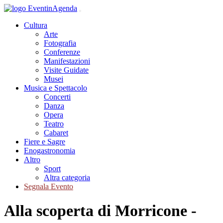
Cultura
Arte
Fotografia
Conferenze
Manifestazioni
Visite Guidate
Musei
Musica e Spettacolo
Concerti
Danza
Opera
Teatro
Cabaret
Fiere e Sagre
Enogastronomia
Altro
Sport
Altra categoria
Segnala Evento
Alla scoperta di Morricone -