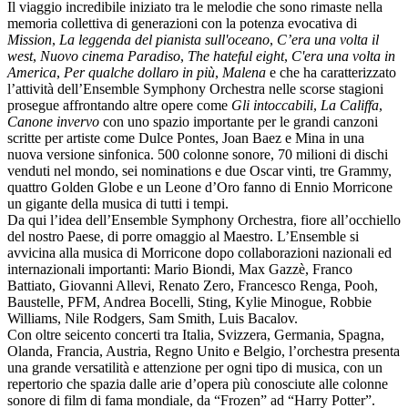
Il viaggio incredibile iniziato tra le melodie che sono rimaste nella
memoria collettiva di generazioni con la potenza evocativa di
Mission
,
La leggenda del pianista sull'oceano
,
C’era una volta il
west
,
Nuovo cinema Paradiso
,
The hateful eight
,
C'era una volta in
America
,
Per qualche dollaro in più
,
Malena
e che ha caratterizzato
l’attività dell’Ensemble Symphony Orchestra nelle scorse stagioni
prosegue affrontando altre opere come
Gli intoccabili
,
La Califfa
,
Canone invervo
con uno spazio importante per le grandi canzoni
scritte per artiste come Dulce Pontes, Joan Baez e Mina in una
nuova versione sinfonica. 500 colonne sonore, 70 milioni di dischi
venduti nel mondo, sei nominations e due Oscar vinti, tre Grammy,
quattro Golden Globe e un Leone d’Oro fanno di Ennio Morricone
un gigante della musica di tutti i tempi.
Da qui l’idea dell’Ensemble Symphony Orchestra, fiore all’occhiello
del nostro Paese, di porre omaggio al Maestro. L’Ensemble si
avvicina alla musica di Morricone dopo collaborazioni nazionali ed
internazionali importanti: Mario Biondi, Max Gazzè, Franco
Battiato, Giovanni Allevi, Renato Zero, Francesco Renga, Pooh,
Baustelle, PFM, Andrea Bocelli, Sting, Kylie Minogue, Robbie
Williams, Nile Rodgers, Sam Smith, Luis Bacalov.
Con oltre seicento concerti tra Italia, Svizzera, Germania, Spagna,
Olanda, Francia, Austria, Regno Unito e Belgio, l’orchestra presenta
una grande versatilità e attenzione per ogni tipo di musica, con un
repertorio che spazia dalle arie d’opera più conosciute alle colonne
sonore di film di fama mondiale, da “Frozen” ad “Harry Potter”.