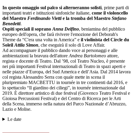
In questo omaggio sul palco si alterneranno solisti
, prime parti di
importanti teatri e istituzioni sinfoniche italiane,
come il violoncello
del Maestro
Ferdinando Vietti
e la tromba del Maestro
Stefano
Benedetti
.
Ospiti speciali il soprano
Anna Delfino
, beniamina del pubblico
europeo dell'opera, che farà rivivere l'emozione del Deborah's
Theme da “C'era una volta in America” e
il violinista del Circle du
Soleil
Attila Simon
, che eseguirà il solo di Love Affair.
Ad accompagnare il pubblico dando voce ai personaggi e alle
ambientazioni la bravura dell'attore
Andrea Bartolomeo
attore,
regista e docente di Teatro. Dal ’98, col Teatro Nucleo, è presente
nei più importanti Festival internazionali di Teatro in spazi aperti e
nelle piazze d’Europa, del Sud America e dell’Asia. Dal 2014 lavora
col regista Alessandro Serra con quale mette in scena il
pluripremiato MACBETTU in tournée in tre continenti dal 2016, e
lo spettacolo “Il giardino dei ciliegi”, in tournée internazionale dal
2019. È direttore artistico di due festival (Giovenco Teatro Festival e
Gioiosa Percussioni Festival) e del Centro di Ricerca per le Arti
della Scena, immerso nella natura del Parco Nazionale d’Abruzzo,
Lazio e Molise.
Le date