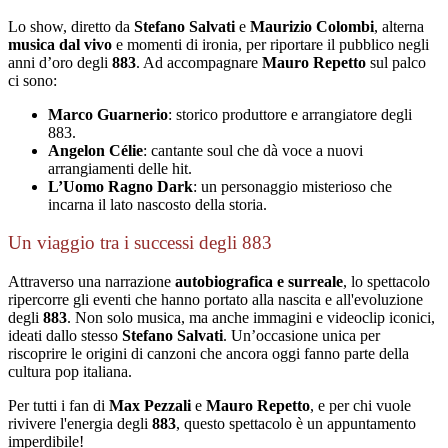
Lo show, diretto da
Stefano Salvati
e
Maurizio Colombi
, alterna
musica dal vivo
e momenti di ironia, per riportare il pubblico negli
anni d’oro degli
883
. Ad accompagnare
Mauro Repetto
sul palco
ci sono:
Marco Guarnerio
: storico produttore e arrangiatore degli
883.
Angelon Célie
: cantante soul che dà voce a nuovi
arrangiamenti delle hit.
L’Uomo Ragno Dark
: un personaggio misterioso che
incarna il lato nascosto della storia.
Un viaggio tra i successi degli 883
Attraverso una narrazione
autobiografica e surreale
, lo spettacolo
ripercorre gli eventi che hanno portato alla nascita e all'evoluzione
degli
883
. Non solo musica, ma anche immagini e videoclip iconici,
ideati dallo stesso
Stefano Salvati
. Un’occasione unica per
riscoprire le origini di canzoni che ancora oggi fanno parte della
cultura pop italiana.
Per tutti i fan di
Max Pezzali
e
Mauro Repetto
, e per chi vuole
rivivere l'energia degli
883
, questo spettacolo è un appuntamento
imperdibile!