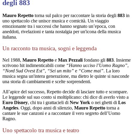
degli 883
Mauro Repetto
torna sul palco per raccontare la storia degli
883
in
uno spettacolo che unisce musica e comicità. Un viaggio
emozionante tra i successi che hanno segnato un’epoca, con
aneddoti, rivelazioni e tanta nostalgia per un'icona della musica
italiana.
Un racconto tra musica, sogni e leggenda
Nel 1988,
Mauro Repetto
e
Max Pezzali
fondano gli
883
. Insieme
scrivono hit indimenticabili come
“Hanno ucciso l’Uomo Ragno”
,
“Nord Sud Ovest Est”
,
“Sei un mito”
e
“Come mai”
. La loro
musica segna un'intera generazione, ma dietro le quinte si nasconde
una storia di cambiamenti e scelte sorprendenti.
All’apice del successo, Repetto decide di lasciare tutto e scompare.
Le leggende sul suo conto si moltiplicano: chi dice di averlo visto a
Euro Disney
, chi tra i grattacieli di
New York
o nei ghetti di
Los
Angeles
. Oggi, dopo anni di silenzio,
Mauro Repetto
torna a
cantare le sue canzoni e a raccontare il vero segreto dell’Uomo
Ragno.
Uno spettacolo tra musica e teatro