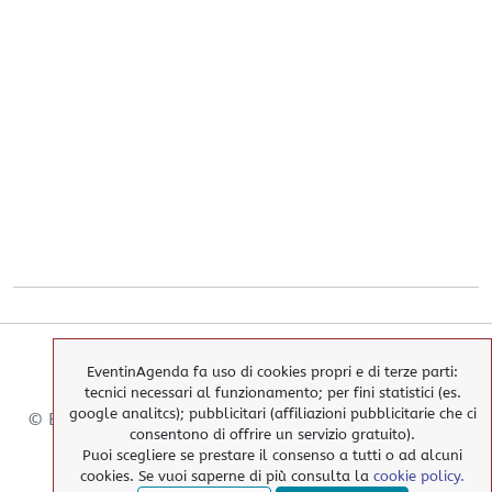
EventinAgenda fa uso di cookies propri e di terze parti:
tecnici necessari al funzionamento; per fini statistici (es.
google analitcs); pubblicitari (affiliazioni pubblicitarie che ci
© EventinAgenda 2017-2026
-
All Rights Reserved.
consentono di offrire un servizio gratuito).
Puoi scegliere se prestare il consenso a tutti o ad alcuni
cookies. Se vuoi saperne di più consulta la
cookie policy.
> Cookies Policy