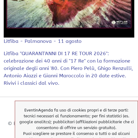
Litfiba - Palmanova - 11 agosto
Litfiba "QUARANT'ANNI DI 17 RE TOUR 2026":
celebrazione dei 40 anni di "17 Re" con la formazione
originale degli anni '80. Con Piero Pelù, Ghigo Renzulli,
Antonio Aiazzi e Gianni Maroccolo in 20 date estive.
Rivivi i classici dal vivo.
EventinAgenda fa uso di cookies propri e di terze parti:
tecnici necessari al funzionamento; per fini statistici (es.
google analitcs); pubblicitari (affiliazioni pubblicitarie che ci
© EventinAgenda 2017-2026
-
All Rights Reserved.
consentono di offrire un servizio gratuito).
Puoi scegliere se prestare il consenso a tutti o ad alcuni