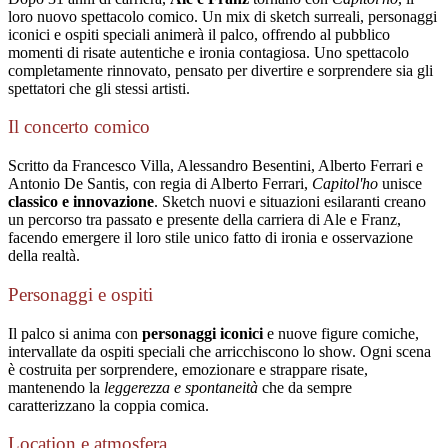
loro nuovo spettacolo comico. Un mix di sketch surreali, personaggi
iconici e ospiti speciali animerà il palco, offrendo al pubblico
momenti di risate autentiche e ironia contagiosa. Uno spettacolo
completamente rinnovato, pensato per divertire e sorprendere sia gli
spettatori che gli stessi artisti.
Il concerto comico
Scritto da Francesco Villa, Alessandro Besentini, Alberto Ferrari e
Antonio De Santis, con regia di Alberto Ferrari,
Capitol'ho
unisce
classico e innovazione
. Sketch nuovi e situazioni esilaranti creano
un percorso tra passato e presente della carriera di Ale e Franz,
facendo emergere il loro stile unico fatto di ironia e osservazione
della realtà.
Personaggi e ospiti
Il palco si anima con
personaggi iconici
e nuove figure comiche,
intervallate da ospiti speciali che arricchiscono lo show. Ogni scena
è costruita per sorprendere, emozionare e strappare risate,
mantenendo la
leggerezza e spontaneità
che da sempre
caratterizzano la coppia comica.
Location e atmosfera