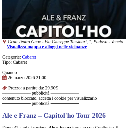
Gran Teatro Geox
-
Via Giuseppe Tassinari, 1,
Padova
-
Veneto
Visualizza mappa e alloggi nelle vicinanze
Categorie:
Cabaret
Tipo: Cabaret
Quando
26 marzo 2026
21:00
Prezzo: a partire da: 29.90€
───────── pubblicità ─────────
contenuto bloccato, accetta i cookie per visualizzarlo
───────── pubblicità ─────────
Ale e Franz – Capitol'ho Tour 2026
Dopo 31 anni di carriera,
Ale e Franz
tornano con
Capitol'ho
, il