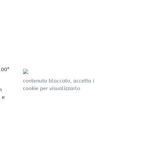
100°
contenuto bloccato, accetta i
cookie per visualizzarlo
n
i e