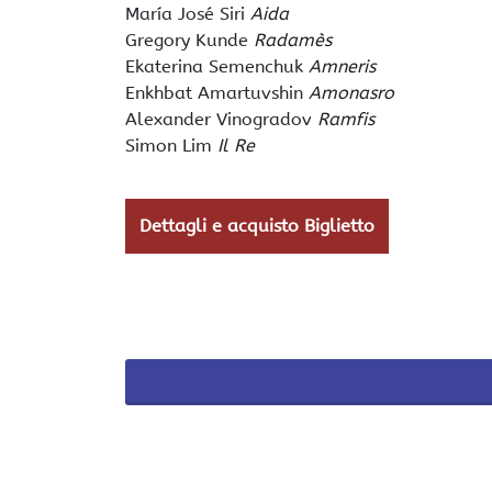
María José Siri
Aida
Gregory Kunde
Radamès
Ekaterina Semenchuk
Amneris
Enkhbat Amartuvshin
Amonasro
Alexander Vinogradov
Ramfis
Simon Lim
Il Re
Dettagli e acquisto Biglietto