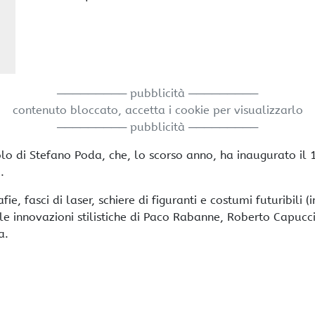
───────── pubblicità ─────────
contenuto bloccato, accetta i cookie per visualizzarlo
───────── pubblicità ─────────
olo di Stefano Poda, che, lo scorso anno, ha inaugurato il 
.
, fasci di laser, schiere di figuranti e costumi futuribili (i
e le innovazioni stilistiche di Paco Rabanne, Roberto Capucc
a.