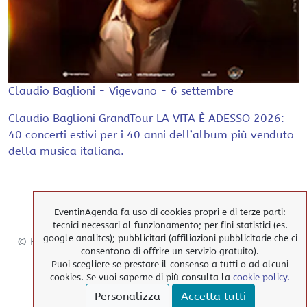
Claudio Baglioni - Vigevano - 6 settembre
Claudio Baglioni GrandTour LA VITA È ADESSO 2026:
40 concerti estivi per i 40 anni dell’album più venduto
della musica italiana.
EventinAgenda fa uso di cookies propri e di terze parti:
tecnici necessari al funzionamento; per fini statistici (es.
google analitcs); pubblicitari (affiliazioni pubblicitarie che ci
© EventinAgenda 2017-2026
-
All Rights Reserved.
consentono di offrire un servizio gratuito).
Puoi scegliere se prestare il consenso a tutti o ad alcuni
cookies. Se vuoi saperne di più consulta la
cookie policy.
> Cookies Policy
Personalizza
Accetta tutti
> Privacy Policy