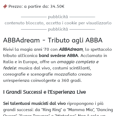
Prezzo: a partire da: 34.50€
───────── pubblicità ─────────
contenuto bloccato, accetta i cookie per visualizzarlo
───────── pubblicità ─────────
ABBAdream - Tributo agli ABBA
Rivivi la magia anni '70 con
ABBAdream
, lo spettacolo
tributo all'iconica
band svedese ABBA
. Acclamato in
Italia e in Europa, offre un
omaggio completo e
fedele
: musica dal vivo, costumi scintillanti,
coreografie e scenografie mozzafiato creano
un'esperienza coinvolgente a 360 gradi.
I Grandi Successi e l'Esperienza Live
Sei talentuosi musicisti dal vivo
ripropongono i più
grandi successi: da "Ring Ring" a "Mamma Mia", "Dancing
Queen", "Super Trouper" e "Waterloo". Non è solo un