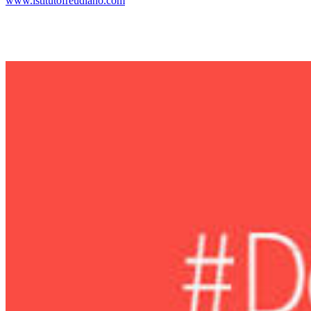
www.istitutofreudiano.com