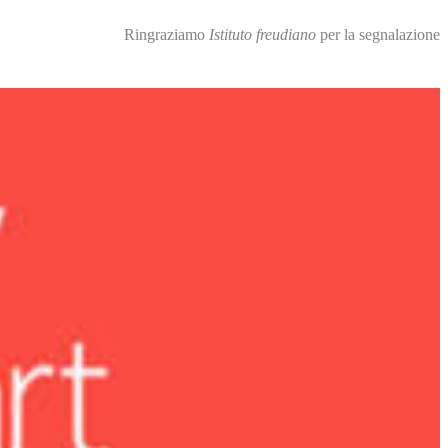
Ringraziamo
Istituto freudiano
per la segnalazione